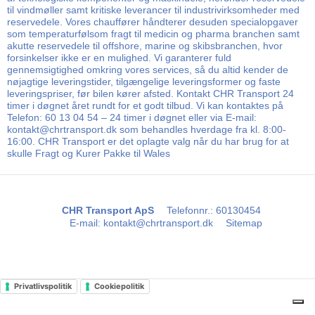
til vindmøller samt kritiske leverancer til industrivirksomheder med
reservedele. Vores chauffører håndterer desuden specialopgaver
som temperaturfølsom fragt til medicin og pharma branchen samt
akutte reservedele til offshore, marine og skibsbranchen, hvor
forsinkelser ikke er en mulighed. Vi garanterer fuld
gennemsigtighed omkring vores services, så du altid kender de
nøjagtige leveringstider, tilgængelige leveringsformer og faste
leveringspriser, før bilen kører afsted. Kontakt CHR Transport 24
timer i døgnet året rundt for et godt tilbud. Vi kan kontaktes på
Telefon: 60 13 04 54 – 24 timer i døgnet eller via E-mail:
kontakt@chrtransport.dk som behandles hverdage fra kl. 8:00-
16:00. CHR Transport er det oplagte valg når du har brug for at
skulle Fragt og Kurer Pakke til Wales
CHR Transport ApS
Telefonnr.
:
60130454
E-mail
:
kontakt@chrtransport.dk
Sitemap
Privatlivspolitik
Cookiepolitik