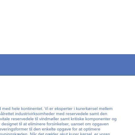
d med hele kontinentet. Vi er eksperter i kurerkørsel mellem
r målrettet industrivirksomheder med reservedele samt den
vitale reservedele til vindmøller samt kritiske komponenter og
designet til at eliminere forsinkelser, uanset om opgaven
 leveringsformer til den enkelte opgave for at optimere
orsyningskæden. Når det gælder akut kurer kørsel, er vores