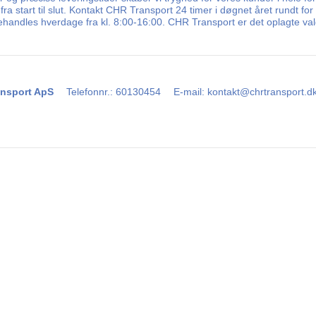
fra start til slut. Kontakt CHR Transport 24 timer i døgnet året rundt fo
behandles hverdage fra kl. 8:00-16:00. CHR Transport er det oplagte va
nsport ApS
Telefonnr.
:
60130454
E-mail
:
kontakt@chrtransport.d