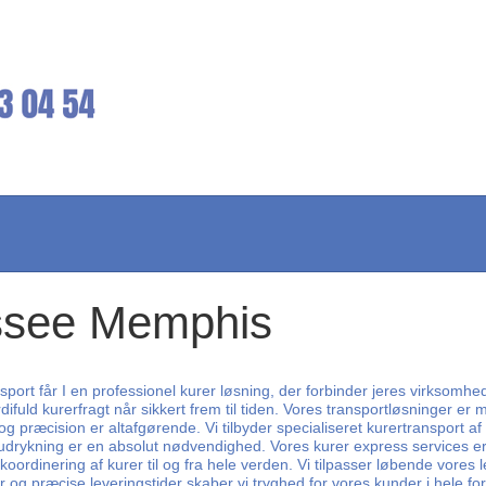
essee Memphis
port får I en professionel kurer løsning, der forbinder jeres virksomhe
ifuld kurerfragt når sikkert frem til tiden. Vores transportløsninger e
præcision er altafgørende. Vi tilbyder specialiseret kurertransport af 
 udrykning er en absolut nødvendighed. Vores kurer express services er 
koordinering af kurer til og fra hele verden. Vi tilpasser løbende vores
 og præcise leveringstider skaber vi tryghed for vores kunder i hele f