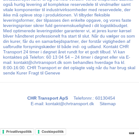
også hurtig levering af komplekse reservedele til vindmøller samt
vitale komponenter til industrivirksomheder med reservedele, der
ikke må opleve stop i produktionen. Vi tilbyder fleksible
leveringsformer, der tilpasses den enkelte opgave, og vores faste
leveringspriser sikrer fuld gennemskuelighed i dit logistikbudget.
Med optimerede leveringstider garanterer vi, at jeres kurer kørsel
bliver håndteret professionelt fra start til slut. Når du vælger os som
din kurer, får du en samarbejdspartner, der forstår vigtigheden af
uafbrudte forsyningskæder til både ind- og udland. Kontakt CHR
Transport 24 timer i døgnet året rundt for et godt tilbud. Vi kan
kontaktes på Telefon: 60 13 04 54 – 24 timer i døgnet eller via E-
mail: kontakt@chrtransport.dk som behandles hverdage fra kl.
8:00-16:00. CHR Transport er det oplagte valg når du har brug skal
sende Kurer Fragt til Geneve
CHR Transport ApS
Telefonnr.
:
60130454
E-mail
:
kontakt@chrtransport.dk
Sitemap
Privatlivspolitik
Cookiepolitik