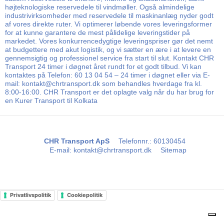
højteknologiske reservedele til vindmøller. Også almindelige
industrivirksomheder med reservedele til maskinanlæg nyder godt
af vores direkte ruter. Vi optimerer løbende vores leveringsformer
for at kunne garantere de mest pålidelige leveringstider på
markedet. Vores konkurrencedygtige leveringspriser gør det nemt
at budgettere med akut logistik, og vi sætter en ære i at levere en
gennemsigtig og professionel service fra start til slut. Kontakt CHR
Transport 24 timer i døgnet året rundt for et godt tilbud. Vi kan
kontaktes på Telefon: 60 13 04 54 – 24 timer i døgnet eller via E-
mail: kontakt@chrtransport.dk som behandles hverdage fra kl.
8:00-16:00. CHR Transport er det oplagte valg når du har brug for
en Kurer Transport til Kolkata
CHR Transport ApS
Telefonnr.
:
60130454
E-mail
:
kontakt@chrtransport.dk
Sitemap
Privatlivspolitik
Cookiepolitik