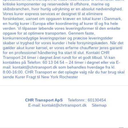
kritiske komponenter og reservedele til offshore, marine og
skibsbranchen, hvor hurtig udrykning er en absolut nødvendighed.
Vores kurer express services er designet til at eliminere
forsinkelser, uanset om opgaven kræver en lokal kurer i Danmark,
en hurtig kurer i Europa eller koordinering af kurer til og fra hele
verden. Vi tilpasser løbende vores leveringsformer til den enkelte
opgave for at optimere transporten. Gennem faste,
konkurrencedygtige leveringspriser og præcise leveringstider
skaber vi tryghed for vores kunder i hele forsyningskæden. Når det
gælder akut kurer kørsel, er vores erfarne chauffører jeres garanti
for en professionel håndtering fra start til slut. Kontakt CHR
Transport 24 timer i døgnet året rundt for et godt tilbud. Vi kan
kontaktes på Telefon: 60 13 04 54 – 24 timer i døgnet eller via E-
mail: kontakt@chrtransport.dk som behandles hverdage fra kl.
8:00-16:00. CHR Transport er det oplagte valg når du har brug skal
sende Kurer Fragt til New York Rochester
CHR Transport ApS
Telefonnr.
:
60130454
E-mail
:
kontakt@chrtransport.dk
Sitemap