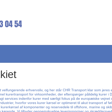
kiet
 et velfungerende erhvervsliv, og her står CHR Transport klar som jeres 
onel kurertransport for virksomheder, der efterspørger pålidelig kurer i D
t services indenfor kurer med særligt fokus på de europæiske vejnet og
 industrier, hvorfor vores kurer kørsel er optimeret til akut transport 
ret kurerkørsel af komponenter og reservedele til offshore, marine og 
nen kørende. Vi tilbyder gennemskuelige leveringspriser og skræddersye