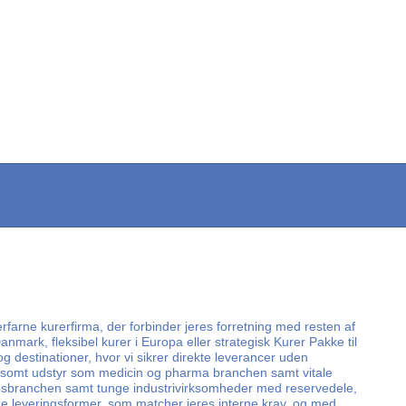
erfarne kurerfirma, der forbinder jeres forretning med resten af
anmark, fleksibel kurer i Europa eller strategisk Kurer Pakke til
 destinationer, hvor vi sikrer direkte leverancer uden
af følsomt udstyr som medicin og pharma branchen samt vitale
skibsbranchen samt tunge industrivirksomheder med reservedele,
de leveringsformer, som matcher jeres interne krav, og med