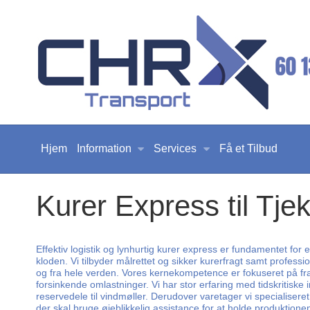
Hjem
Information
Services
Få et Tilbud
Kurer Express til Tjek
Effektiv logistik og lynhurtig kurer express er fundamentet for
kloden. Vi tilbyder målrettet og sikker kurerfragt samt professi
og fra hele verden. Vores kernekompetence er fokuseret på frag
forsinkende omlastninger. Vi har stor erfaring med tidskritiske
reservedele til vindmøller. Derudover varetager vi specialise
der skal bruge øjeblikkelig assistance for at holde produktio