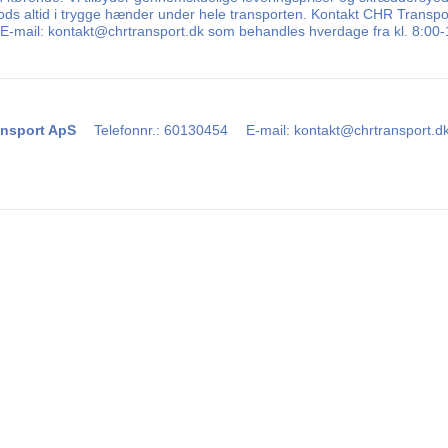
ds altid i trygge hænder under hele transporten. Kontakt CHR Transport 
a E-mail: kontakt@chrtransport.dk som behandles hverdage fra kl. 8:00-
nsport ApS
Telefonnr.
:
60130454
E-mail
:
kontakt@chrtransport.d