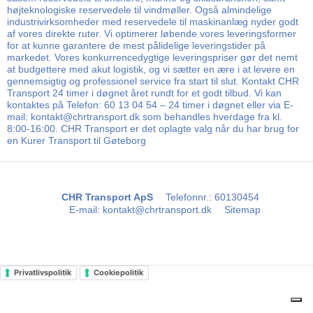
højteknologiske reservedele til vindmøller. Også almindelige
industrivirksomheder med reservedele til maskinanlæg nyder godt
af vores direkte ruter. Vi optimerer løbende vores leveringsformer
for at kunne garantere de mest pålidelige leveringstider på
markedet. Vores konkurrencedygtige leveringspriser gør det nemt
at budgettere med akut logistik, og vi sætter en ære i at levere en
gennemsigtig og professionel service fra start til slut. Kontakt CHR
Transport 24 timer i døgnet året rundt for et godt tilbud. Vi kan
kontaktes på Telefon: 60 13 04 54 – 24 timer i døgnet eller via E-
mail: kontakt@chrtransport.dk som behandles hverdage fra kl.
8:00-16:00. CHR Transport er det oplagte valg når du har brug for
en Kurer Transport til Gøteborg
CHR Transport ApS
Telefonnr.
:
60130454
E-mail
:
kontakt@chrtransport.dk
Sitemap
Privatlivspolitik
Cookiepolitik