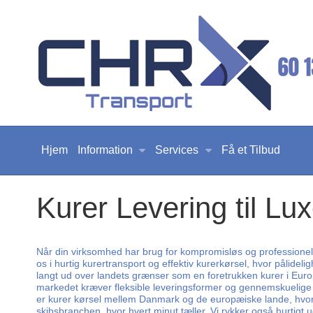
Hjem
Information
Services
Få et Tilbud
Kurer Levering til L
Når din virksomhed har brug for kompromisløs og professionel ku
os i hurtig kurertransport og effektiv kurerkørsel, hvor pålid
langt ud over landets grænser som en foretrukken kurer i Europ
markedet kræver fleksible leveringsformer og gennemskuelige le
er kurer kørsel mellem Danmark og de europæiske lande, hvor v
skibsbranchen, hvor hvert minut tæller. Vi rykker også hurtigt