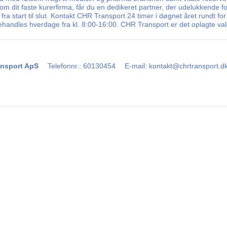
m dit faste kurerfirma, får du en dedikeret partner, der udelukkende fo
tart til slut. Kontakt CHR Transport 24 timer i døgnet året rundt for 
behandles hverdage fra kl. 8:00-16:00. CHR Transport er det oplagte va
nsport ApS
Telefonnr.
:
60130454
E-mail
:
kontakt@chrtransport.d