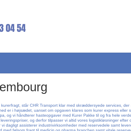
uxembourg
rerfragt, står CHR Transport klar med skræddersyede services, der sikre
elighed er i højsædet, uanset om opgaven klares som kurer express eller
a, og vi håndterer hasteopgaver med Kurer Pakke til og fra hele verden,
veringspriser, og derfor tilpasser vi altid vores logistikløsninger eft
i dagligt assisterer industrivirksomheder med reservedele samt levere
 ud med følsom fragt til medicin og pharma branchen samt vitale reserved