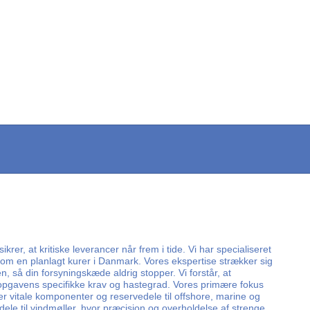
r, at kritiske leverancer når frem i tide. Vi har specialiseret
 som en planlagt kurer i Danmark. Vores ekspertise strækker sig
 så din forsyningskæde aldrig stopper. Vi forstår, at
er opgavens specifikke krav og hastegrad. Vores primære fokus
r vitale komponenter og reservedele til offshore, marine og
ele til vindmøller, hvor præcision og overholdelse af strenge