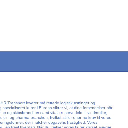
 CHR Transport leverer målrettede logistikløsninger og
ecialiseret kurer i Europa sikrer vi, at dine forsendelser når
rine og skibsbranchen samt vitale reservedele til vindmøller,
cin og pharma branchen, hvilket stiller enorme krav til vores
e leveringsformer, der matcher opgavens hastighed. Vores
r i en travl hverdag. Når du vælger vores kurer kørsel, vælger