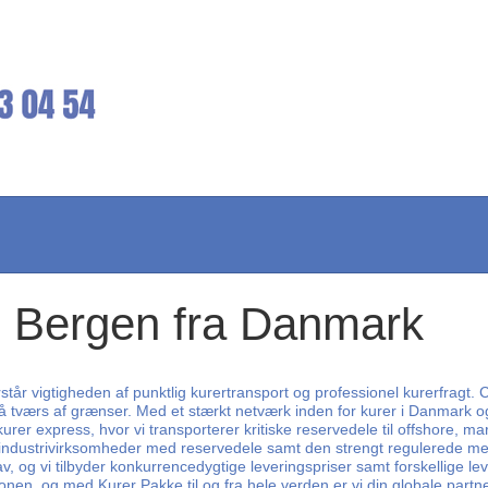
e Bergen fra Danmark
rstår vigtigheden af punktlig kurertransport og professionel kurerfragt.
værs af grænser. Med et stærkt netværk inden for kurer i Danmark og sp
rer express, hvor vi transporterer kritiske reservedele til offshore, ma
e industrivirksomheder med reservedele samt den strengt regulerede medi
 krav, og vi tilbyder konkurrencedygtige leveringspriser samt forskellig
nen, og med Kurer Pakke til og fra hele verden er vi din globale partne