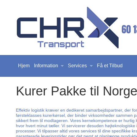
Hjem
Information
Services
Få et Tilbud
Kurer Pakke til Norg
Effektiv logistik kræver en dedikeret samarbejdspartner, der fo
førsteklasses kurerkørsel, der binder virksomheder sammen på t
sikkert frem til modtageren. Vores kernekompetence er hurtig ku
hvor hvert minut tæller. Vi servicerer desuden højteknologisk
processer. Vi tilpasser altid vores services til dine specifikke
garanterede leveringstider gør det nemt at planlægge produktio