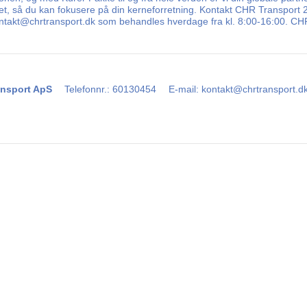
t, så du kan fokusere på din kerneforretning. Kontakt CHR Transport 24 
 kontakt@chrtransport.dk som behandles hverdage fra kl. 8:00-16:00. CHR
nsport ApS
Telefonnr.
:
60130454
E-mail
:
kontakt@chrtransport.d