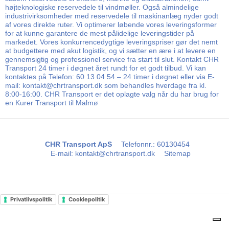
højteknologiske reservedele til vindmøller. Også almindelige
industrivirksomheder med reservedele til maskinanlæg nyder godt
af vores direkte ruter. Vi optimerer løbende vores leveringsformer
for at kunne garantere de mest pålidelige leveringstider på
markedet. Vores konkurrencedygtige leveringspriser gør det nemt
at budgettere med akut logistik, og vi sætter en ære i at levere en
gennemsigtig og professionel service fra start til slut. Kontakt CHR
Transport 24 timer i døgnet året rundt for et godt tilbud. Vi kan
kontaktes på Telefon: 60 13 04 54 – 24 timer i døgnet eller via E-
mail: kontakt@chrtransport.dk som behandles hverdage fra kl.
8:00-16:00. CHR Transport er det oplagte valg når du har brug for
en Kurer Transport til Malmø
CHR Transport ApS
Telefonnr.
:
60130454
E-mail
:
kontakt@chrtransport.dk
Sitemap
Privatlivspolitik
Cookiepolitik