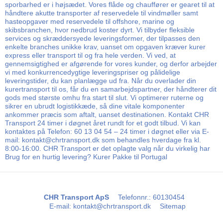
sporbarhed er i højsædet. Vores flåde og chauffører er gearet til at
håndtere akutte transporter af reservedele til vindmøller samt
hasteopgaver med reservedele til offshore, marine og
skibsbranchen, hvor nedbrud koster dyrt. Vi tilbyder fleksible
services og skræddersyede leveringsformer, der tilpasses den
enkelte branches unikke krav, uanset om opgaven kræver kurer
express eller transport til og fra hele verden. Vi ved, at
gennemsigtighed er afgørende for vores kunder, og derfor arbejder
vi med konkurrencedygtige leveringspriser og pålidelige
leveringstider, du kan planlægge ud fra. Når du overlader din
kurertransport til os, får du en samarbejdspartner, der håndterer dit
gods med største omhu fra start til slut. Vi optimerer ruterne og
sikrer en ubrudt logistikkæde, så dine vitale komponenter
ankommer præcis som aftalt, uanset destinationen. Kontakt CHR
Transport 24 timer i døgnet året rundt for et godt tilbud. Vi kan
kontaktes på Telefon: 60 13 04 54 – 24 timer i døgnet eller via E-
mail: kontakt@chrtransport.dk som behandles hverdage fra kl.
8:00-16:00. CHR Transport er det oplagte valg når du virkelig har
Brug for en hurtig levering? Kurer Pakke til Portugal
CHR Transport ApS
Telefonnr.
:
60130454
E-mail
:
kontakt@chrtransport.dk
Sitemap