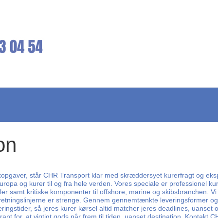
on
istikopgaver, står CHR Transport klar med skræddersyet kurerfragt og ek
uropa og kurer til og fra hele verden. Vores speciale er professionel ku
øller samt kritiske komponenter til offshore, marine og skibsbranchen. 
 retningslinjerne er strenge. Gennem gennemtænkte leveringsformer og 
ringstider, så jeres kurer kørsel altid matcher jeres deadlines, uanse
nt for, at vigtigt gods når frem til tiden, uanset destination. Kontakt CH