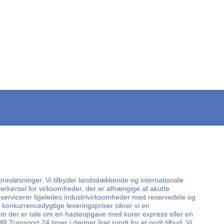
spresløsninger. Vi tilbyder landsdækkende og internationale
rerkørsel for virksomheder, der er afhængige af akutte
Vi servicerer ligeledes industrivirksomheder med reservedele og
konkurrencedygtige leveringspriser sikrer vi en
t om der er tale om en hasteopgave med kurer express eller en
R Transport 24 timer i døgnet året rundt for et godt tilbud. Vi