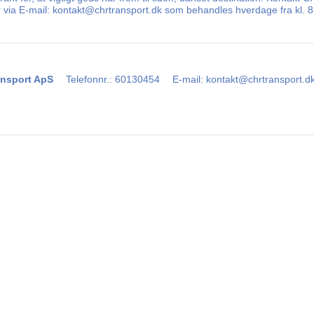
er via E-mail: kontakt@chrtransport.dk som behandles hverdage fra kl. 
nsport ApS
Telefonnr.
:
60130454
E-mail
:
kontakt@chrtransport.d