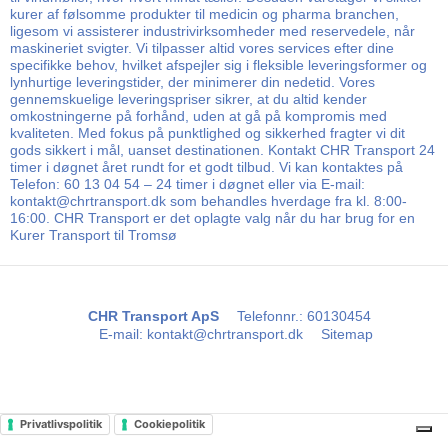
kurer af følsomme produkter til medicin og pharma branchen,
ligesom vi assisterer industrivirksomheder med reservedele, når
maskineriet svigter. Vi tilpasser altid vores services efter dine
specifikke behov, hvilket afspejler sig i fleksible leveringsformer og
lynhurtige leveringstider, der minimerer din nedetid. Vores
gennemskuelige leveringspriser sikrer, at du altid kender
omkostningerne på forhånd, uden at gå på kompromis med
kvaliteten. Med fokus på punktlighed og sikkerhed fragter vi dit
gods sikkert i mål, uanset destinationen. Kontakt CHR Transport 24
timer i døgnet året rundt for et godt tilbud. Vi kan kontaktes på
Telefon: 60 13 04 54 – 24 timer i døgnet eller via E-mail:
kontakt@chrtransport.dk som behandles hverdage fra kl. 8:00-
16:00. CHR Transport er det oplagte valg når du har brug for en
Kurer Transport til Tromsø
CHR Transport ApS
Telefonnr.
:
60130454
E-mail
:
kontakt@chrtransport.dk
Sitemap
Privatlivspolitik
Cookiepolitik