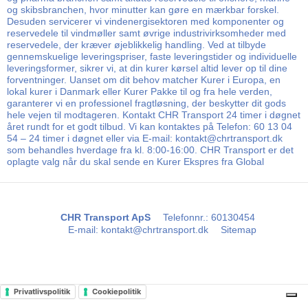
og skibsbranchen, hvor minutter kan gøre en mærkbar forskel.
Desuden servicerer vi vindenergisektoren med komponenter og
reservedele til vindmøller samt øvrige industrivirksomheder med
reservedele, der kræver øjeblikkelig handling. Ved at tilbyde
gennemskuelige leveringspriser, faste leveringstider og individuelle
leveringsformer, sikrer vi, at din kurer kørsel altid lever op til dine
forventninger. Uanset om dit behov matcher Kurer i Europa, en
lokal kurer i Danmark eller Kurer Pakke til og fra hele verden,
garanterer vi en professionel fragtløsning, der beskytter dit gods
hele vejen til modtageren. Kontakt CHR Transport 24 timer i døgnet
året rundt for et godt tilbud. Vi kan kontaktes på Telefon: 60 13 04
54 – 24 timer i døgnet eller via E-mail: kontakt@chrtransport.dk
som behandles hverdage fra kl. 8:00-16:00. CHR Transport er det
oplagte valg når du skal sende en Kurer Ekspres fra Global
CHR Transport ApS
Telefonnr.
:
60130454
E-mail
:
kontakt@chrtransport.dk
Sitemap
Privatlivspolitik
Cookiepolitik