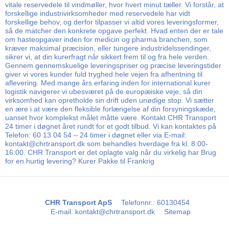
vitale reservedele til vindmøller, hvor hvert minut tæller. Vi forstår, at
forskellige industrivirksomheder med reservedele har vidt
forskellige behov, og derfor tilpasser vi altid vores leveringsformer,
så de matcher den konkrete opgave perfekt. Hvad enten der er tale
om hasteopgaver inden for medicin og pharma branchen, som
kræver maksimal præcision, eller tungere industridelssendinger,
sikrer vi, at din kurerfragt når sikkert frem til og fra hele verden.
Gennem gennemskuelige leveringspriser og præcise leveringstider
giver vi vores kunder fuld tryghed hele vejen fra afhentning til
aflevering. Med mange års erfaring inden for international kurer
logistik navigerer vi ubesværet på de europæiske veje, så din
virksomhed kan opretholde sin drift uden unødige stop. Vi sætter
en ære i at være den fleksible forlængelse af din forsyningskæde,
uanset hvor komplekst målet måtte være. Kontakt CHR Transport
24 timer i døgnet året rundt for et godt tilbud. Vi kan kontaktes på
Telefon: 60 13 04 54 – 24 timer i døgnet eller via E-mail:
kontakt@chrtransport.dk som behandles hverdage fra kl. 8:00-
16:00. CHR Transport er det oplagte valg når du virkelig har Brug
for en hurtig levering? Kurer Pakke til Frankrig
CHR Transport ApS
Telefonnr.
:
60130454
E-mail
:
kontakt@chrtransport.dk
Sitemap