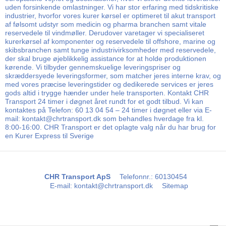
uden forsinkende omlastninger. Vi har stor erfaring med tidskritiske
industrier, hvorfor vores kurer kørsel er optimeret til akut transport
af følsomt udstyr som medicin og pharma branchen samt vitale
reservedele til vindmøller. Derudover varetager vi specialiseret
kurerkørsel af komponenter og reservedele til offshore, marine og
skibsbranchen samt tunge industrivirksomheder med reservedele,
der skal bruge øjeblikkelig assistance for at holde produktionen
kørende. Vi tilbyder gennemskuelige leveringspriser og
skræddersyede leveringsformer, som matcher jeres interne krav, og
med vores præcise leveringstider og dedikerede services er jeres
gods altid i trygge hænder under hele transporten. Kontakt CHR
Transport 24 timer i døgnet året rundt for et godt tilbud. Vi kan
kontaktes på Telefon: 60 13 04 54 – 24 timer i døgnet eller via E-
mail: kontakt@chrtransport.dk som behandles hverdage fra kl.
8:00-16:00. CHR Transport er det oplagte valg når du har brug for
en Kurer Express til Sverige
CHR Transport ApS
Telefonnr.
:
60130454
E-mail
:
kontakt@chrtransport.dk
Sitemap