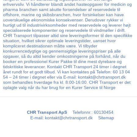
erhvervsliv. Vi håndterer blandt andet hasteopgaver for medicin og
pharma branchen samt akutte forsendelser af reservedele til
offshore, marine og skibsbranchen, hvor forsinkelser kan have
uoverskuelige økonomiske konsekvenser. Derudover rykker vi
hurtigt ud til industrivirksomheder med reservedele og leverer højt
specialiserede komponenter og reservedele til vindmøller i drift.
CHR Transport tilpasser altid sine leveringsformer til den specifikke
situation, hvilket sikrer optimale leveringstider, uanset hvor
kompliceret destinationen måtte være. Vi tilbyder
konkurrencedygtige og gennemsigtige leveringspriser på alle
opgaver, så du altid kender omkostningerne på forhånd, når du
booker en professionel Kurer Pakke til dine mest dyrebare og
tidskritiske leverancer. Kontakt CHR Transport 24 timer i døgnet
året rundt for et godt tilbud. Vi kan kontaktes på Telefon: 60 13 04
54 – 24 timer i døgnet eller via E-mail: kontakt@chrtransport.dk
som behandles hverdage fra kl. 8:00-16:00. CHR Transport er det
oplagte valg når du har brug for en Kurer Service til Norge
CHR Transport ApS
Telefonnr.
:
60130454
E-mail
:
kontakt@chrtransport.dk
Sitemap