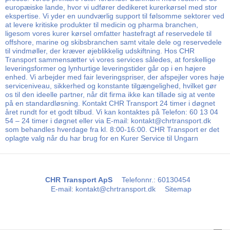
europæiske lande, hvor vi udfører dedikeret kurerkørsel med stor
ekspertise. Vi yder en uundværlig support til følsomme sektorer ved
at levere kritiske produkter til medicin og pharma branchen,
ligesom vores kurer kørsel omfatter hastefragt af reservedele til
offshore, marine og skibsbranchen samt vitale dele og reservedele
til vindmøller, der kræver øjeblikkelig udskiftning. Hos CHR
Transport sammensætter vi vores services således, at forskellige
leveringsformer og lynhurtige leveringstider går op i en højere
enhed. Vi arbejder med fair leveringspriser, der afspejler vores høje
serviceniveau, sikkerhed og konstante tilgængelighed, hvilket gør
os til den ideelle partner, når dit firma ikke kan tillade sig at vente
på en standardløsning. Kontakt CHR Transport 24 timer i døgnet
året rundt for et godt tilbud. Vi kan kontaktes på Telefon: 60 13 04
54 – 24 timer i døgnet eller via E-mail: kontakt@chrtransport.dk
som behandles hverdage fra kl. 8:00-16:00. CHR Transport er det
oplagte valg når du har brug for en Kurer Service til Ungarn
CHR Transport ApS
Telefonnr.
:
60130454
E-mail
:
kontakt@chrtransport.dk
Sitemap