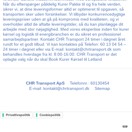
Når du efterspørger pålidelig Kurer Pakke til og fra hele verden,
sikrer vi, at dine leveringsformer altid er optimeret til opgaven, så
transporten sker uden forsinkelser. Vi tilbyder konkurrencedygtige
leveringspriser uden at gå på kompromis med kvaliteten, og vi
overholder altid de aftalte leveringstider, så du kan planlægge dit
arbejde med stor nøjagtighed. Med vores ekspertise inden for kurer
kørsel og logistik til energibranchen er du sikret en professionel
samarbejdspartner. Kontakt CHR Transport 24 timer i døgnet året
rundt for et godt tilbud. Vi kan kontaktes på Telefon: 60 13 04 54 –
24 timer i døgnet eller via E-mail: kontakt@chrtransport.dk som
behandles hverdage fra kl. 8:00-16:00. CHR Transport er det
oplagte valg når du skal Book Kurer Kørsel til Letland
CHR Transport ApS
Telefonnr.
:
60130454
E-mail
:
kontakt@chrtransport.dk
Sitemap
Privatlivspolitik
Cookiepolitik