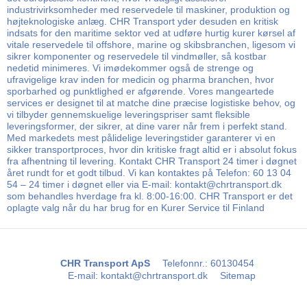
industrivirksomheder med reservedele til maskiner, produktion og
højteknologiske anlæg. CHR Transport yder desuden en kritisk
indsats for den maritime sektor ved at udføre hurtig kurer kørsel af
vitale reservedele til offshore, marine og skibsbranchen, ligesom vi
sikrer komponenter og reservedele til vindmøller, så kostbar
nedetid minimeres. Vi imødekommer også de strenge og
ufravigelige krav inden for medicin og pharma branchen, hvor
sporbarhed og punktlighed er afgørende. Vores mangeartede
services er designet til at matche dine præcise logistiske behov, og
vi tilbyder gennemskuelige leveringspriser samt fleksible
leveringsformer, der sikrer, at dine varer når frem i perfekt stand.
Med markedets mest pålidelige leveringstider garanterer vi en
sikker transportproces, hvor din kritiske fragt altid er i absolut fokus
fra afhentning til levering. Kontakt CHR Transport 24 timer i døgnet
året rundt for et godt tilbud. Vi kan kontaktes på Telefon: 60 13 04
54 – 24 timer i døgnet eller via E-mail: kontakt@chrtransport.dk
som behandles hverdage fra kl. 8:00-16:00. CHR Transport er det
oplagte valg når du har brug for en Kurer Service til Finland
CHR Transport ApS
Telefonnr.
:
60130454
E-mail
:
kontakt@chrtransport.dk
Sitemap