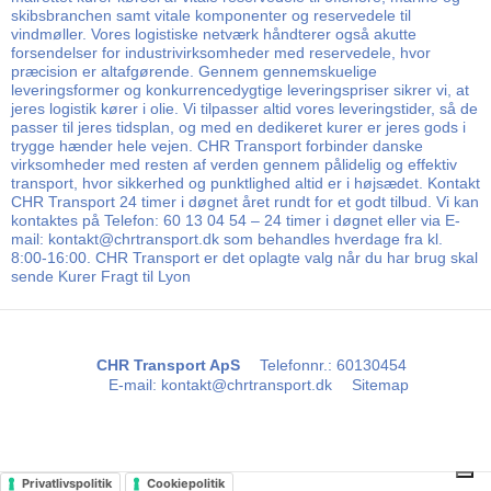
skibsbranchen samt vitale komponenter og reservedele til
vindmøller. Vores logistiske netværk håndterer også akutte
forsendelser for industrivirksomheder med reservedele, hvor
præcision er altafgørende. Gennem gennemskuelige
leveringsformer og konkurrencedygtige leveringspriser sikrer vi, at
jeres logistik kører i olie. Vi tilpasser altid vores leveringstider, så de
passer til jeres tidsplan, og med en dedikeret kurer er jeres gods i
trygge hænder hele vejen. CHR Transport forbinder danske
virksomheder med resten af verden gennem pålidelig og effektiv
transport, hvor sikkerhed og punktlighed altid er i højsædet. Kontakt
CHR Transport 24 timer i døgnet året rundt for et godt tilbud. Vi kan
kontaktes på Telefon: 60 13 04 54 – 24 timer i døgnet eller via E-
mail: kontakt@chrtransport.dk som behandles hverdage fra kl.
8:00-16:00. CHR Transport er det oplagte valg når du har brug skal
sende Kurer Fragt til Lyon
CHR Transport ApS
Telefonnr.
:
60130454
E-mail
:
kontakt@chrtransport.dk
Sitemap
Privatlivspolitik
Cookiepolitik