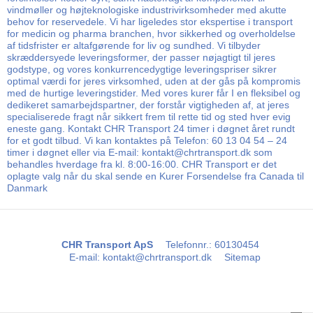
vindmøller og højteknologiske industrivirksomheder med akutte
behov for reservedele. Vi har ligeledes stor ekspertise i transport
for medicin og pharma branchen, hvor sikkerhed og overholdelse
af tidsfrister er altafgørende for liv og sundhed. Vi tilbyder
skræddersyede leveringsformer, der passer nøjagtigt til jeres
godstype, og vores konkurrencedygtige leveringspriser sikrer
optimal værdi for jeres virksomhed, uden at der gås på kompromis
med de hurtige leveringstider. Med vores kurer får I en fleksibel og
dedikeret samarbejdspartner, der forstår vigtigheden af, at jeres
specialiserede fragt når sikkert frem til rette tid og sted hver evig
eneste gang. Kontakt CHR Transport 24 timer i døgnet året rundt
for et godt tilbud. Vi kan kontaktes på Telefon: 60 13 04 54 – 24
timer i døgnet eller via E-mail: kontakt@chrtransport.dk som
behandles hverdage fra kl. 8:00-16:00. CHR Transport er det
oplagte valg når du skal sende en Kurer Forsendelse fra Canada til
Danmark
CHR Transport ApS
Telefonnr.
:
60130454
E-mail
:
kontakt@chrtransport.dk
Sitemap