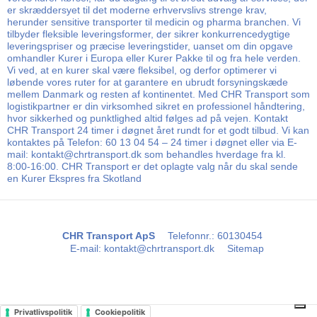
er skræddersyet til det moderne erhvervslivs strenge krav,
herunder sensitive transporter til medicin og pharma branchen. Vi
tilbyder fleksible leveringsformer, der sikrer konkurrencedygtige
leveringspriser og præcise leveringstider, uanset om din opgave
omhandler Kurer i Europa eller Kurer Pakke til og fra hele verden.
Vi ved, at en kurer skal være fleksibel, og derfor optimerer vi
løbende vores ruter for at garantere en ubrudt forsyningskæde
mellem Danmark og resten af kontinentet. Med CHR Transport som
logistikpartner er din virksomhed sikret en professionel håndtering,
hvor sikkerhed og punktlighed altid følges ad på vejen. Kontakt
CHR Transport 24 timer i døgnet året rundt for et godt tilbud. Vi kan
kontaktes på Telefon: 60 13 04 54 – 24 timer i døgnet eller via E-
mail: kontakt@chrtransport.dk som behandles hverdage fra kl.
8:00-16:00. CHR Transport er det oplagte valg når du skal sende
en Kurer Ekspres fra Skotland
CHR Transport ApS
Telefonnr.
:
60130454
E-mail
:
kontakt@chrtransport.dk
Sitemap
Privatlivspolitik
Cookiepolitik