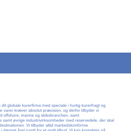
dit globale kurerfirma med speciale i hurtig kurerfragt og
e varer kræver absolut præcision, og derfor tilbyder vi
 til offshore, marine og skibsbranchen, samt
e samt øvrige industrivirksomheder med reservedele, der skal
 destinationen. Vi tilbyder altid markedskonforme
i døgnet året rundt for et godt tilbud. Vi kan kontaktes på