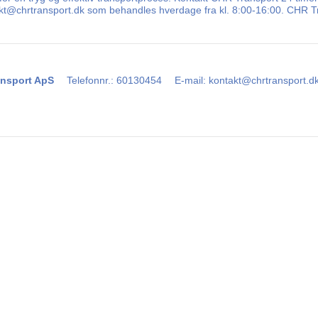
takt@chrtransport.dk som behandles hverdage fra kl. 8:00-16:00. CHR Tr
nsport ApS
Telefonnr.
:
60130454
E-mail
:
kontakt@chrtransport.d