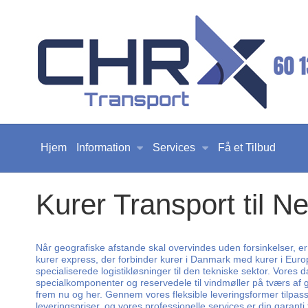
Hjem
Information
Services
Få et Tilbud
Kurer Transport til N
Når geografiske afstande skal overvindes uden forsinkelser, er
kurer express, der forbinder kurer i Danmark med kurer i Europa
specialiserede logistikløsninger til den tekniske sektor. Vores
specialkomponenter og reservedele til vindmøller på tværs af
frem nu og her. Gennem vores fleksible leveringsformer tilpasser
leveringspriser, og vores professionelle services er din garanti