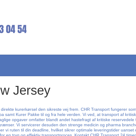
ew Jersey
 direkte kurerkørsel den sikreste vej frem. CHR Transport fungerer som 
 samt Kurer Pakke til og fra hele verden. Vi ved, at transport af kritisk
 daglige opgaver omfatter blandt andet hastefragt af kritiske reservedele
 grænser. Vi servicerer desuden den strenge medicin og pharma branch
 vi ruten til din deadline, hvilket sikrer optimale leveringstider uanset
 for en tryg og effektiv transportproces. Kontakt CHR Transport 24 timer 