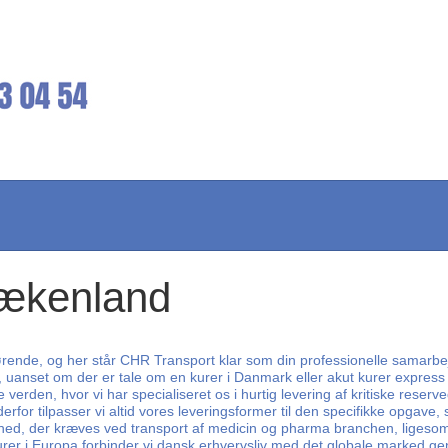
rækenland
ørende, og her står CHR Transport klar som din professionelle samarbejd
rem, uanset om der er tale om en kurer i Danmark eller akut kurer expre
e verden, hvor vi har specialiseret os i hurtig levering af kritiske reser
og derfor tilpasser vi altid vores leveringsformer til den specifikke opga
rhed, der kræves ved transport af medicin og pharma branchen, ligesom 
er i Europa forbinder vi dansk erhvervsliv med det globale marked genn