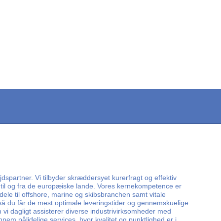
spartner. Vi tilbyder skræddersyet kurerfragt og effektiv
ss til og fra de europæiske lande. Vores kernekompetence er
vedele til offshore, marine og skibsbranchen samt vitale
ve, så du får de mest optimale leveringstider og gennemskuelige
vi dagligt assisterer diverse industrivirksomheder med
em pålidelige services, hvor kvalitet og punktlighed er i