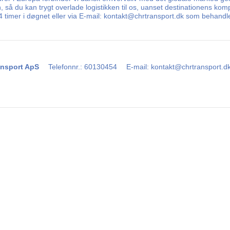
å du kan trygt overlade logistikken til os, uanset destinationens komp
 24 timer i døgnet eller via E-mail: kontakt@chrtransport.dk som behand
nsport ApS
Telefonnr.
:
60130454
E-mail
:
kontakt@chrtransport.d