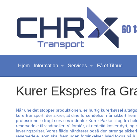
Hjem
Information
Services
Få et Tilbud
Kurer Ekspres fra G
Når uheldet stopper produktionen, er hurtig kurerkørsel altafg
kurertransport, der sikrer, at dine forsendelser når sikkert f
professionelle fragt services indenfor Kurer Pakke til og fra hel
reservedele til vindmøller. Vi forstår, at nedetid koster dyrt, 
leveringspriser. Vores flåde håndterer også den strenge sikke
reservedele, som skal frem uden forsinkelser. Med fokus på Kur