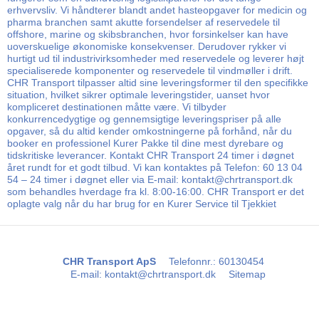
erhvervsliv. Vi håndterer blandt andet hasteopgaver for medicin og
pharma branchen samt akutte forsendelser af reservedele til
offshore, marine og skibsbranchen, hvor forsinkelser kan have
uoverskuelige økonomiske konsekvenser. Derudover rykker vi
hurtigt ud til industrivirksomheder med reservedele og leverer højt
specialiserede komponenter og reservedele til vindmøller i drift.
CHR Transport tilpasser altid sine leveringsformer til den specifikke
situation, hvilket sikrer optimale leveringstider, uanset hvor
kompliceret destinationen måtte være. Vi tilbyder
konkurrencedygtige og gennemsigtige leveringspriser på alle
opgaver, så du altid kender omkostningerne på forhånd, når du
booker en professionel Kurer Pakke til dine mest dyrebare og
tidskritiske leverancer. Kontakt CHR Transport 24 timer i døgnet
året rundt for et godt tilbud. Vi kan kontaktes på Telefon: 60 13 04
54 – 24 timer i døgnet eller via E-mail: kontakt@chrtransport.dk
som behandles hverdage fra kl. 8:00-16:00. CHR Transport er det
oplagte valg når du har brug for en Kurer Service til Tjekkiet
CHR Transport ApS
Telefonnr.
:
60130454
E-mail
:
kontakt@chrtransport.dk
Sitemap