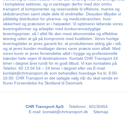
i komplekse sektorer, og vi varetager derfor med stor omhu
transport af komponenter og reservedele til offshore, marine og
skibsbranchen samt vitale dele til vindmøller. Desuden tilbyder vi
pålidelig distribution for pharma- og medicinbranchen, hvor
sikkerhed og præcision er i højsædet. Vi optimerer løbende vores
leveringsformer og arbejder med konkurrencedygtige
leveringspriser, så I altid får den mest økonomiske og effektive
løsning uden at gå på kompromis med kvaliteten. Vores hurtige
leveringstider er jeres garanti for, at produktionen aldrig går i stå,
og at jeres kunder modtager deres varer præcis som aftalt. Med
vores kurer er jeres forsendelse altid i trygge og professionelle
hænder hele vejen til destinationen. Kontakt CHR Transport 24
timer i døgnet året rundt for et godt tilbud. Vi kan kontaktes på
Telefon: 60 13 04 54 – 24 timer i døgnet eller via E-mail:
kontakt@chrtransport.dk som behandles hverdage fra kl. 8:00-
16:00. CHR Transport er det oplagte valg når du skal sende en
Kurer Forsendelse fra Skotland til Danmark
CHR Transport ApS
Telefonnr.
:
60130454
E-mail
:
kontakt@chrtransport.dk
Sitemap