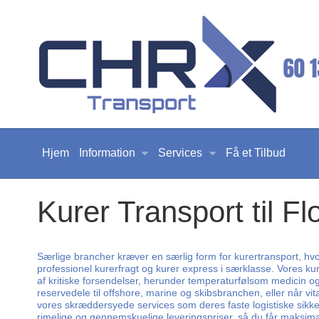
Hjem
Information
Services
Få et Tilbud
Kurer Transport til Fl
Særlige brancher kræver en særlig form for kurertransport, hvor
professionel kurerfragt og kurer express i særklasse. Vores kur
af kritiske forsendelser, herunder temperaturfølsom medicin o
reservedele til offshore, marine og skibsbranchen, eller når vit
vores skræddersyede services som deres faste logistiske sikkerhe
rimelige og gennemskuelige leveringspriser, så du får maksimal