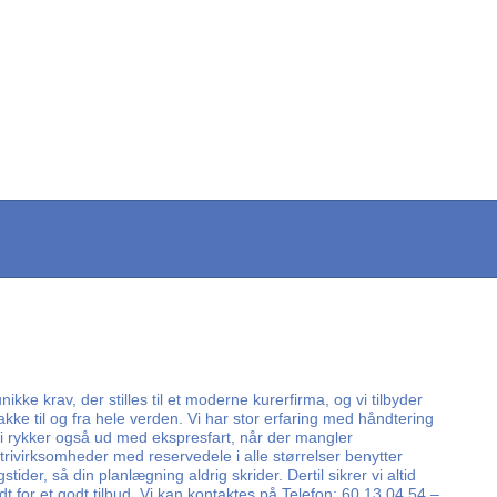
ke krav, der stilles til et moderne kurerfirma, og vi tilbyder
kke til og fra hele verden. Vi har stor erfaring med håndtering
Vi rykker også ud med ekspresfart, når der mangler
ustrivirksomheder med reservedele i alle størrelser benytter
der, så din planlægning aldrig skrider. Dertil sikrer vi altid
 for et godt tilbud. Vi kan kontaktes på Telefon: 60 13 04 54 –