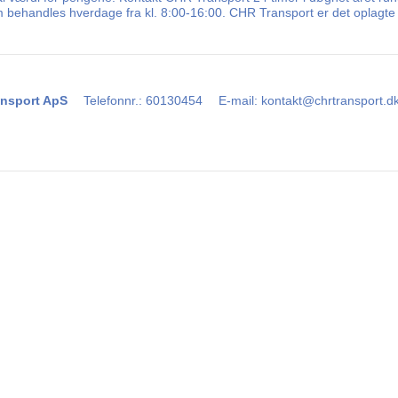
m behandles hverdage fra kl. 8:00-16:00. CHR Transport er det oplagte v
nsport ApS
Telefonnr.
:
60130454
E-mail
:
kontakt@chrtransport.d