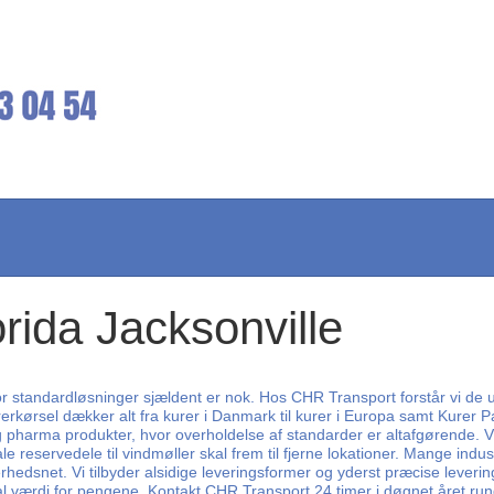
orida Jacksonville
 standardløsninger sjældent er nok. Hos CHR Transport forstår vi de unik
erkørsel dækker alt fra kurer i Danmark til kurer i Europa samt Kurer Pa
g pharma produkter, hvor overholdelse af standarder er altafgørende. 
ale reservedele til vindmøller skal frem til fjerne lokationer. Mange ind
dsnet. Vi tilbyder alsidige leveringsformer og yderst præcise leveringsti
 værdi for pengene. Kontakt CHR Transport 24 timer i døgnet året rundt