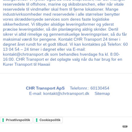
reservedele til offshore, marine og skibsbranchen, eller når vitale
reservedele til vindmøller skal frem til fjerne lokationer. Mange
industrivirksomheder med reservedele i alle størrelser benytter
vores skræddersyede services som deres faste logistiske
sikkerhedsnet. Vi tilbyder alsidige leveringsformer og yderst
præcise leveringstider, så din planlægning aldrig skrider. Dertil
sikrer vi altid rimelige og gennemskuelige leveringspriser, så du får
maksimal værdi for pengene. Kontakt CHR Transport 24 timer i
døgnet året rundt for et godt tilbud. Vi kan kontaktes på Telefon: 60
13 04 54 – 24 timer i døgnet eller via E-mail:
kontakt@chrtransport.dk som behandles hverdage fra kl. 8:00-
16:00. CHR Transport er det oplagte valg når du har brug for en
Kurer Transport til Hawaii
CHR Transport ApS
Telefonnr.
:
60130454
E-mail
:
kontakt@chrtransport.dk
Sitemap
Privatlivspolitik
Cookiepolitik