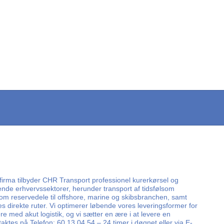
firma tilbyder CHR Transport professionel kurerkørsel og
vende erhvervssektorer, herunder transport af tidsfølsom
som reservedele til offshore, marine og skibsbranchen, samt
s direkte ruter. Vi optimerer løbende vores leveringsformer for
 med akut logistik, og vi sætter en ære i at levere en
taktes på Telefon: 60 13 04 54 – 24 timer i døgnet eller via E-