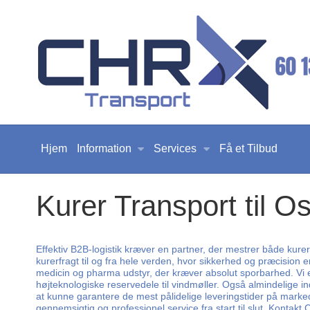
Hjem
Information
Services
Få et Tilbud
Kurer Transport til O
Effektiv B2B-logistik kræver en partner, der mestrer både kur
kurerfragt til og fra hele verden, hvor sikkerhed og præcision 
medicin og pharma udstyr, der kræver absolut sporbarhed. Vi e
højteknologiske reservedele til vindmøller. Også almindelige i
at kunne garantere de mest pålidelige leveringstider på marked
gennemsigtig og professionel service fra start til slut. Kontakt