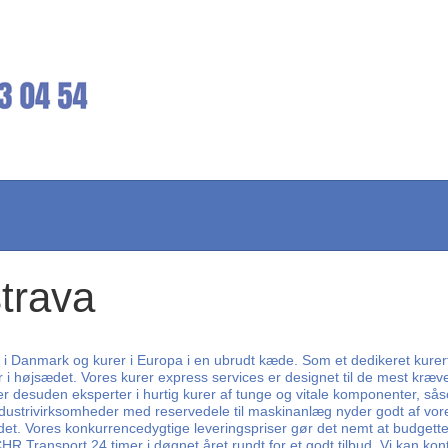
strava
er i Danmark og kurer i Europa i en ubrudt kæde. Som et dedikeret kurer
er i højsædet. Vores kurer express services er designet til de mest kræ
r desuden eksperter i hurtig kurer af tunge og vitale komponenter, så
ndustrivirksomheder med reservedele til maskinanlæg nyder godt af vore
et. Vores konkurrencedygtige leveringspriser gør det nemt at budgettere
 CHR Transport 24 timer i døgnet året rundt for et godt tilbud. Vi kan kon