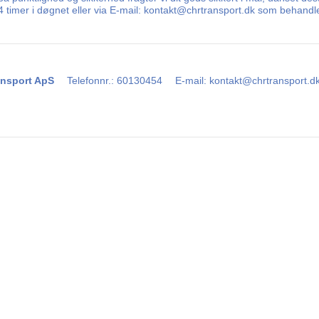
 24 timer i døgnet eller via E-mail: kontakt@chrtransport.dk som behand
nsport ApS
Telefonnr.
:
60130454
E-mail
:
kontakt@chrtransport.d