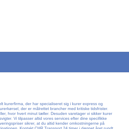
lt kurerfirma, der har specialiseret sig i kurer express og
rerkørsel, der er målrettet brancher med kritiske tidsfrister.
er, hvor hvert minut tæller. Desuden varetager vi sikker kurer
ter. Vi tilpasser altid vores services efter dine specifikke
everingspriser sikrer, at du altid kender omkostningerne på
tinationen. Kontakt CHR Transport 24 timer i døgnet året rundt