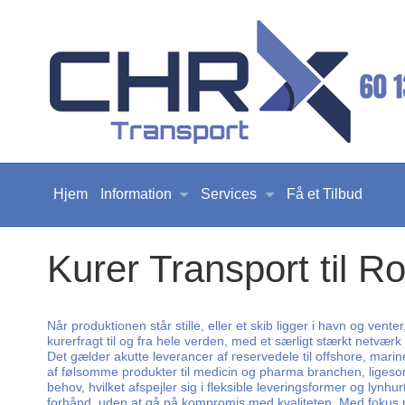
Hjem
Information
Services
Få et Tilbud
Kurer Transport til R
Når produktionen står stille, eller et skib ligger i havn og vent
kurerfragt til og fra hele verden, med et særligt stærkt netværk
Det gælder akutte leverancer af reservedele til offshore, mari
af følsomme produkter til medicin og pharma branchen, ligesom v
behov, hvilket afspejler sig i fleksible leveringsformer og lyn
forhånd, uden at gå på kompromis med kvaliteten. Med fokus på 