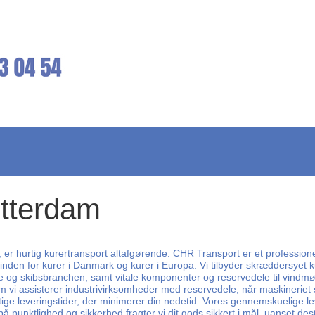
otterdam
er, er hurtig kurertransport altafgørende. CHR Transport er et professione
 inden for kurer i Danmark og kurer i Europa. Vi tilbyder skræddersyet ku
ne og skibsbranchen, samt vitale komponenter og reservedele til vindmøll
i assisterer industrivirksomheder med reservedele, når maskineriet svig
hurtige leveringstider, der minimerer din nedetid. Vores gennemskuelige l
punktlighed og sikkerhed fragter vi dit gods sikkert i mål, uanset des