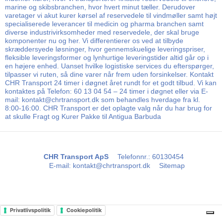
marine og skibsbranchen, hvor hvert minut tæller. Derudover
varetager vi akut kurer kørsel af reservedele til vindmøller samt højt
specialiserede leverancer til medicin og pharma branchen samt
diverse industrivirksomheder med reservedele, der skal bruge
komponenter nu og her. Vi differentierer os ved at tilbyde
skræddersyede løsninger, hvor gennemskuelige leveringspriser,
fleksible leveringsformer og lynhurtige leveringstider altid går op i
en højere enhed. Uanset hvilke logistiske services du efterspørger,
tilpasser vi ruten, så dine varer når frem uden forsinkelser. Kontakt
CHR Transport 24 timer i døgnet året rundt for et godt tilbud. Vi kan
kontaktes på Telefon: 60 13 04 54 – 24 timer i døgnet eller via E-
mail: kontakt@chrtransport.dk som behandles hverdage fra kl.
8:00-16:00. CHR Transport er det oplagte valg når du har brug for
at skulle Fragt og Kurer Pakke til Antigua Barbuda
CHR Transport ApS
Telefonnr.
:
60130454
E-mail
:
kontakt@chrtransport.dk
Sitemap
Privatlivspolitik
Cookiepolitik