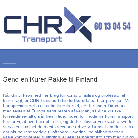
Send en Kurer Pakke til Finland
Når din virksomhed har brug for kompromisløs og professionel
kurerfragt, er CHR Transport din dedikerede partner på vejen. Vi
har specialiseret os i hurtig kurerkørsel, der forbinder Danmark
med resten af Europa samt resten af verden, så dine kritiske
forsendelser altid når frem i tide. Inden for moderne kurertransport
forstår vi, at hvert minut tæller, og derfor tilbyder vi skræddersyede
services tilpasset de mest krævende erhverv. Uanset om der er tale
om akutte reservedele til offshore-, marine- og skibsbranchen,
vitale komponenter til vindmøller eller temperaturfølsom medicin og