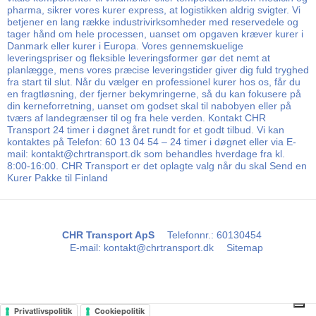
pharma, sikrer vores kurer express, at logistikken aldrig svigter. Vi
betjener en lang række industrivirksomheder med reservedele og
tager hånd om hele processen, uanset om opgaven kræver kurer i
Danmark eller kurer i Europa. Vores gennemskuelige
leveringspriser og fleksible leveringsformer gør det nemt at
planlægge, mens vores præcise leveringstider giver dig fuld tryghed
fra start til slut. Når du vælger en professionel kurer hos os, får du
en fragtløsning, der fjerner bekymringerne, så du kan fokusere på
din kerneforretning, uanset om godset skal til nabobyen eller på
tværs af landegrænser til og fra hele verden. Kontakt CHR
Transport 24 timer i døgnet året rundt for et godt tilbud. Vi kan
kontaktes på Telefon: 60 13 04 54 – 24 timer i døgnet eller via E-
mail: kontakt@chrtransport.dk som behandles hverdage fra kl.
8:00-16:00. CHR Transport er det oplagte valg når du skal Send en
Kurer Pakke til Finland
CHR Transport ApS
Telefonnr.
:
60130454
E-mail
:
kontakt@chrtransport.dk
Sitemap
Privatlivspolitik
Cookiepolitik