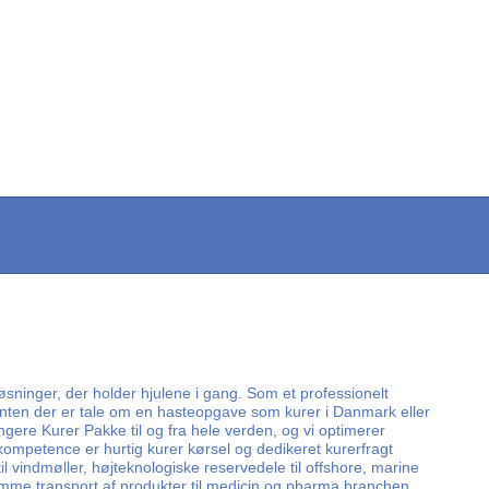
øsninger, der holder hjulene i gang. Som et professionelt
d enten der er tale om en hasteopgave som kurer i Danmark eller
angere Kurer Pakke til og fra hele verden, og vi optimerer
kompetence er hurtig kurer kørsel og dedikeret kurerfragt
il vindmøller, højteknologiske reservedele til offshore, marine
omme transport af produkter til medicin og pharma branchen,