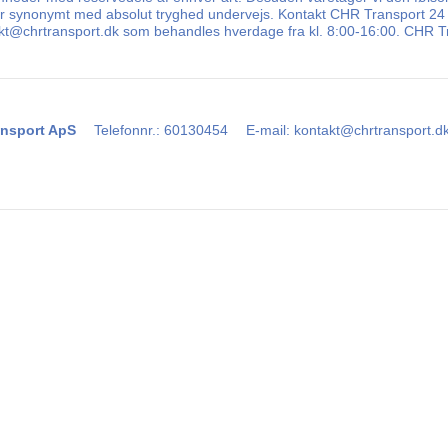
 er synonymt med absolut tryghed undervejs. Kontakt CHR Transport 24 ti
takt@chrtransport.dk som behandles hverdage fra kl. 8:00-16:00. CHR Tr
nsport ApS
Telefonnr.
:
60130454
E-mail
:
kontakt@chrtransport.d