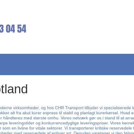
otland
moderne virksomheder, og hos CHR Transport tilbyder vi specialiserede l
kker alt fra akut kurer express til stabil og planlagt kurerkørsel. Hva
lser håndteres med største omhu. Vores netværk gør os i stand til at arr
arpe leveringstider og konkurrencedygtige leveringspriser. Vores kerne
 en livline for vitale sektorer. Vi transporterer kritiske reservedele t
ksomheder med reservedele af enhver art. Desuden varetager vi den føls