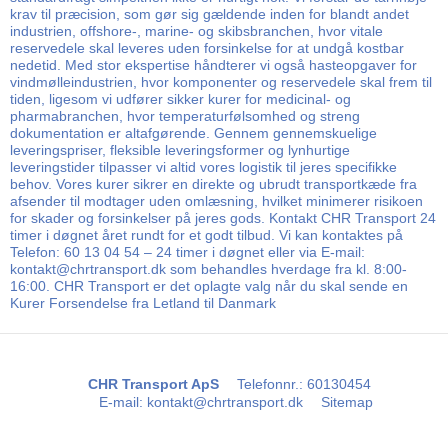
krav til præcision, som gør sig gældende inden for blandt andet
industrien, offshore-, marine- og skibsbranchen, hvor vitale
reservedele skal leveres uden forsinkelse for at undgå kostbar
nedetid. Med stor ekspertise håndterer vi også hasteopgaver for
vindmølleindustrien, hvor komponenter og reservedele skal frem til
tiden, ligesom vi udfører sikker kurer for medicinal- og
pharmabranchen, hvor temperaturfølsomhed og streng
dokumentation er altafgørende. Gennem gennemskuelige
leveringspriser, fleksible leveringsformer og lynhurtige
leveringstider tilpasser vi altid vores logistik til jeres specifikke
behov. Vores kurer sikrer en direkte og ubrudt transportkæde fra
afsender til modtager uden omlæsning, hvilket minimerer risikoen
for skader og forsinkelser på jeres gods. Kontakt CHR Transport 24
timer i døgnet året rundt for et godt tilbud. Vi kan kontaktes på
Telefon: 60 13 04 54 – 24 timer i døgnet eller via E-mail:
kontakt@chrtransport.dk som behandles hverdage fra kl. 8:00-
16:00. CHR Transport er det oplagte valg når du skal sende en
Kurer Forsendelse fra Letland til Danmark
CHR Transport ApS
Telefonnr.
:
60130454
E-mail
:
kontakt@chrtransport.dk
Sitemap