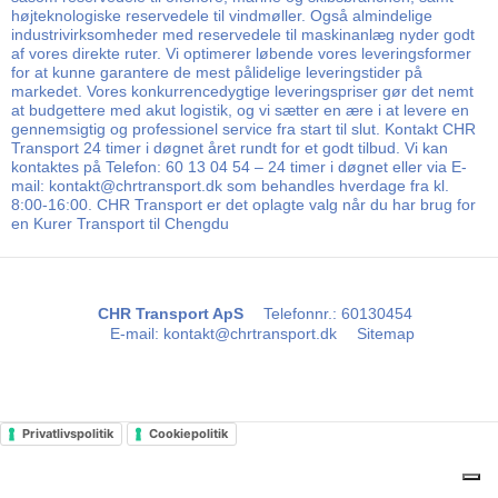
højteknologiske reservedele til vindmøller. Også almindelige
industrivirksomheder med reservedele til maskinanlæg nyder godt
af vores direkte ruter. Vi optimerer løbende vores leveringsformer
for at kunne garantere de mest pålidelige leveringstider på
markedet. Vores konkurrencedygtige leveringspriser gør det nemt
at budgettere med akut logistik, og vi sætter en ære i at levere en
gennemsigtig og professionel service fra start til slut. Kontakt CHR
Transport 24 timer i døgnet året rundt for et godt tilbud. Vi kan
kontaktes på Telefon: 60 13 04 54 – 24 timer i døgnet eller via E-
mail: kontakt@chrtransport.dk som behandles hverdage fra kl.
8:00-16:00. CHR Transport er det oplagte valg når du har brug for
en Kurer Transport til Chengdu
CHR Transport ApS
Telefonnr.
:
60130454
E-mail
:
kontakt@chrtransport.dk
Sitemap
Privatlivspolitik
Cookiepolitik