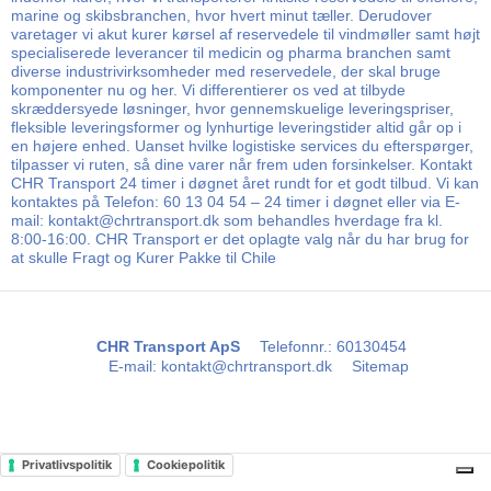
marine og skibsbranchen, hvor hvert minut tæller. Derudover
varetager vi akut kurer kørsel af reservedele til vindmøller samt højt
specialiserede leverancer til medicin og pharma branchen samt
diverse industrivirksomheder med reservedele, der skal bruge
komponenter nu og her. Vi differentierer os ved at tilbyde
skræddersyede løsninger, hvor gennemskuelige leveringspriser,
fleksible leveringsformer og lynhurtige leveringstider altid går op i
en højere enhed. Uanset hvilke logistiske services du efterspørger,
tilpasser vi ruten, så dine varer når frem uden forsinkelser. Kontakt
CHR Transport 24 timer i døgnet året rundt for et godt tilbud. Vi kan
kontaktes på Telefon: 60 13 04 54 – 24 timer i døgnet eller via E-
mail: kontakt@chrtransport.dk som behandles hverdage fra kl.
8:00-16:00. CHR Transport er det oplagte valg når du har brug for
at skulle Fragt og Kurer Pakke til Chile
CHR Transport ApS
Telefonnr.
:
60130454
E-mail
:
kontakt@chrtransport.dk
Sitemap
Privatlivspolitik
Cookiepolitik