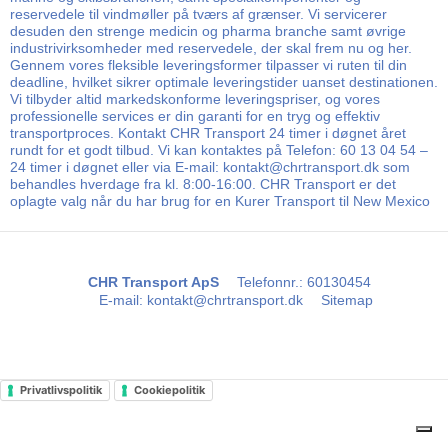
reservedele til vindmøller på tværs af grænser. Vi servicerer
desuden den strenge medicin og pharma branche samt øvrige
industrivirksomheder med reservedele, der skal frem nu og her.
Gennem vores fleksible leveringsformer tilpasser vi ruten til din
deadline, hvilket sikrer optimale leveringstider uanset destinationen.
Vi tilbyder altid markedskonforme leveringspriser, og vores
professionelle services er din garanti for en tryg og effektiv
transportproces. Kontakt CHR Transport 24 timer i døgnet året
rundt for et godt tilbud. Vi kan kontaktes på Telefon: 60 13 04 54 –
24 timer i døgnet eller via E-mail: kontakt@chrtransport.dk som
behandles hverdage fra kl. 8:00-16:00. CHR Transport er det
oplagte valg når du har brug for en Kurer Transport til New Mexico
CHR Transport ApS
Telefonnr.
:
60130454
E-mail
:
kontakt@chrtransport.dk
Sitemap
Privatlivspolitik
Cookiepolitik