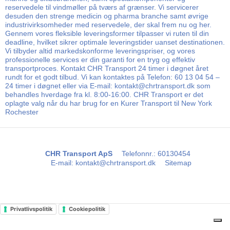
reservedele til vindmøller på tværs af grænser. Vi servicerer
desuden den strenge medicin og pharma branche samt øvrige
industrivirksomheder med reservedele, der skal frem nu og her.
Gennem vores fleksible leveringsformer tilpasser vi ruten til din
deadline, hvilket sikrer optimale leveringstider uanset destinationen.
Vi tilbyder altid markedskonforme leveringspriser, og vores
professionelle services er din garanti for en tryg og effektiv
transportproces. Kontakt CHR Transport 24 timer i døgnet året
rundt for et godt tilbud. Vi kan kontaktes på Telefon: 60 13 04 54 –
24 timer i døgnet eller via E-mail: kontakt@chrtransport.dk som
behandles hverdage fra kl. 8:00-16:00. CHR Transport er det
oplagte valg når du har brug for en Kurer Transport til New York
Rochester
CHR Transport ApS
Telefonnr.
:
60130454
E-mail
:
kontakt@chrtransport.dk
Sitemap
Privatlivspolitik
Cookiepolitik