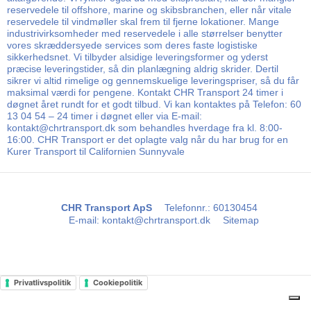
reservedele til offshore, marine og skibsbranchen, eller når vitale
reservedele til vindmøller skal frem til fjerne lokationer. Mange
industrivirksomheder med reservedele i alle størrelser benytter
vores skræddersyede services som deres faste logistiske
sikkerhedsnet. Vi tilbyder alsidige leveringsformer og yderst
præcise leveringstider, så din planlægning aldrig skrider. Dertil
sikrer vi altid rimelige og gennemskuelige leveringspriser, så du får
maksimal værdi for pengene. Kontakt CHR Transport 24 timer i
døgnet året rundt for et godt tilbud. Vi kan kontaktes på Telefon: 60
13 04 54 – 24 timer i døgnet eller via E-mail:
kontakt@chrtransport.dk som behandles hverdage fra kl. 8:00-
16:00. CHR Transport er det oplagte valg når du har brug for en
Kurer Transport til Californien Sunnyvale
CHR Transport ApS
Telefonnr.
:
60130454
E-mail
:
kontakt@chrtransport.dk
Sitemap
Privatlivspolitik
Cookiepolitik