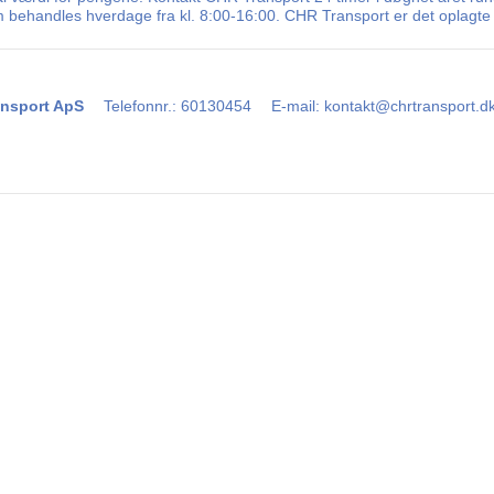
m behandles hverdage fra kl. 8:00-16:00. CHR Transport er det oplagte 
nsport ApS
Telefonnr.
:
60130454
E-mail
:
kontakt@chrtransport.d