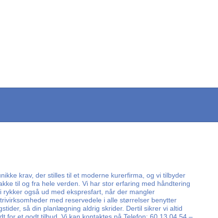
ke krav, der stilles til et moderne kurerfirma, og vi tilbyder
kke til og fra hele verden. Vi har stor erfaring med håndtering
Vi rykker også ud med ekspresfart, når der mangler
ustrivirksomheder med reservedele i alle størrelser benytter
der, så din planlægning aldrig skrider. Dertil sikrer vi altid
 for et godt tilbud. Vi kan kontaktes på Telefon: 60 13 04 54 –