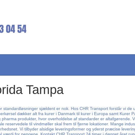
lorida Tampa
 standardløsninger sjældent er nok. Hos CHR Transport forstår vi de unik
erkørsel dækker alt fra kurer i Danmark til kurer i Europa samt Kurer Pa
g pharma produkter, hvor overholdelse af standarder er altafgørende. 
ale reservedele til vindmøller skal frem til fjerne lokationer. Mange ind
dsnet. Vi tilbyder alsidige leveringsformer og yderst præcise leveringsti
 værdi for pengene. Kontakt CHR Transport 24 timer i døgnet året rundt