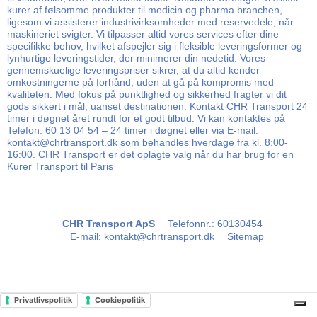
kurer af følsomme produkter til medicin og pharma branchen,
ligesom vi assisterer industrivirksomheder med reservedele, når
maskineriet svigter. Vi tilpasser altid vores services efter dine
specifikke behov, hvilket afspejler sig i fleksible leveringsformer og
lynhurtige leveringstider, der minimerer din nedetid. Vores
gennemskuelige leveringspriser sikrer, at du altid kender
omkostningerne på forhånd, uden at gå på kompromis med
kvaliteten. Med fokus på punktlighed og sikkerhed fragter vi dit
gods sikkert i mål, uanset destinationen. Kontakt CHR Transport 24
timer i døgnet året rundt for et godt tilbud. Vi kan kontaktes på
Telefon: 60 13 04 54 – 24 timer i døgnet eller via E-mail:
kontakt@chrtransport.dk som behandles hverdage fra kl. 8:00-
16:00. CHR Transport er det oplagte valg når du har brug for en
Kurer Transport til Paris
CHR Transport ApS
Telefonnr.
:
60130454
E-mail
:
kontakt@chrtransport.dk
Sitemap
Privatlivspolitik
Cookiepolitik