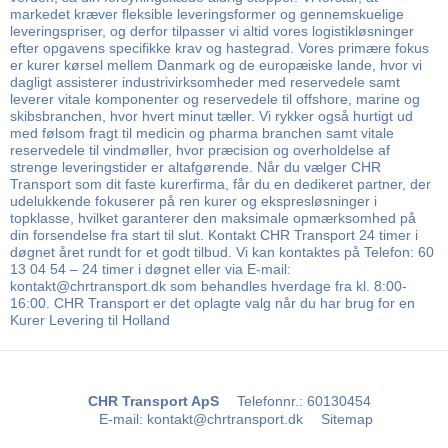
markedet kræver fleksible leveringsformer og gennemskuelige
leveringspriser, og derfor tilpasser vi altid vores logistikløsninger
efter opgavens specifikke krav og hastegrad. Vores primære fokus
er kurer kørsel mellem Danmark og de europæiske lande, hvor vi
dagligt assisterer industrivirksomheder med reservedele samt
leverer vitale komponenter og reservedele til offshore, marine og
skibsbranchen, hvor hvert minut tæller. Vi rykker også hurtigt ud
med følsom fragt til medicin og pharma branchen samt vitale
reservedele til vindmøller, hvor præcision og overholdelse af
strenge leveringstider er altafgørende. Når du vælger CHR
Transport som dit faste kurerfirma, får du en dedikeret partner, der
udelukkende fokuserer på ren kurer og ekspresløsninger i
topklasse, hvilket garanterer den maksimale opmærksomhed på
din forsendelse fra start til slut. Kontakt CHR Transport 24 timer i
døgnet året rundt for et godt tilbud. Vi kan kontaktes på Telefon: 60
13 04 54 – 24 timer i døgnet eller via E-mail:
kontakt@chrtransport.dk som behandles hverdage fra kl. 8:00-
16:00. CHR Transport er det oplagte valg når du har brug for en
Kurer Levering til Holland
CHR Transport ApS
Telefonnr.
:
60130454
E-mail
:
kontakt@chrtransport.dk
Sitemap