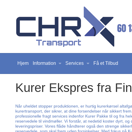
Hjem
Information
Services
Få et Tilbud
Kurer Ekspres fra Fi
Når uheldet stopper produktionen, er hurtig kurerkørsel altafg
kurertransport, der sikrer, at dine forsendelser når sikkert f
professionelle fragt services indenfor Kurer Pakke til og fra hel
reservedele til vindmøller. Vi forstår, at nedetid koster dyrt, 
leveringspriser. Vores flåde håndterer også den strenge sikke
reservedele, som skal frem uden forsinkelser. Med fokus på Kur