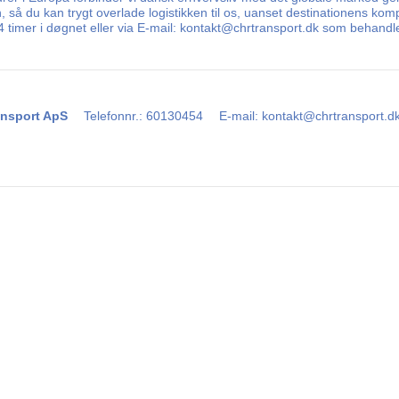
å du kan trygt overlade logistikken til os, uanset destinationens komp
 24 timer i døgnet eller via E-mail: kontakt@chrtransport.dk som behand
nsport ApS
Telefonnr.
:
60130454
E-mail
:
kontakt@chrtransport.d