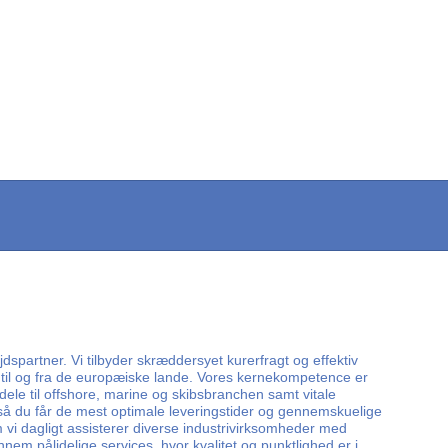
spartner. Vi tilbyder skræddersyet kurerfragt og effektiv
ss til og fra de europæiske lande. Vores kernekompetence er
vedele til offshore, marine og skibsbranchen samt vitale
ve, så du får de mest optimale leveringstider og gennemskuelige
vi dagligt assisterer diverse industrivirksomheder med
em pålidelige services, hvor kvalitet og punktlighed er i