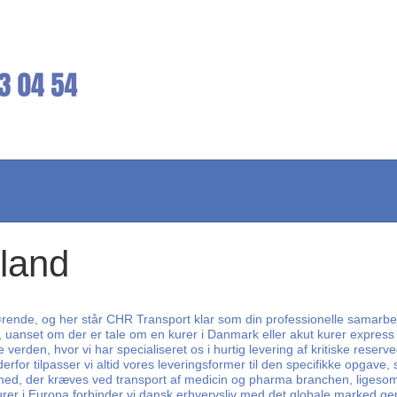
nland
ørende, og her står CHR Transport klar som din professionelle samarbejd
rem, uanset om der er tale om en kurer i Danmark eller akut kurer expre
e verden, hvor vi har specialiseret os i hurtig levering af kritiske reser
og derfor tilpasser vi altid vores leveringsformer til den specifikke opga
rhed, der kræves ved transport af medicin og pharma branchen, ligesom 
er i Europa forbinder vi dansk erhvervsliv med det globale marked genn