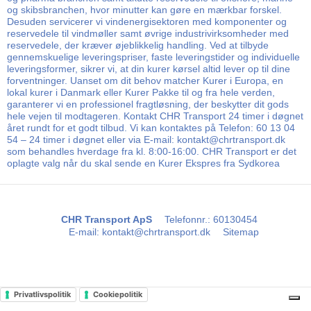
og skibsbranchen, hvor minutter kan gøre en mærkbar forskel.
Desuden servicerer vi vindenergisektoren med komponenter og
reservedele til vindmøller samt øvrige industrivirksomheder med
reservedele, der kræver øjeblikkelig handling. Ved at tilbyde
gennemskuelige leveringspriser, faste leveringstider og individuelle
leveringsformer, sikrer vi, at din kurer kørsel altid lever op til dine
forventninger. Uanset om dit behov matcher Kurer i Europa, en
lokal kurer i Danmark eller Kurer Pakke til og fra hele verden,
garanterer vi en professionel fragtløsning, der beskytter dit gods
hele vejen til modtageren. Kontakt CHR Transport 24 timer i døgnet
året rundt for et godt tilbud. Vi kan kontaktes på Telefon: 60 13 04
54 – 24 timer i døgnet eller via E-mail: kontakt@chrtransport.dk
som behandles hverdage fra kl. 8:00-16:00. CHR Transport er det
oplagte valg når du skal sende en Kurer Ekspres fra Sydkorea
CHR Transport ApS
Telefonnr.
:
60130454
E-mail
:
kontakt@chrtransport.dk
Sitemap
Privatlivspolitik
Cookiepolitik