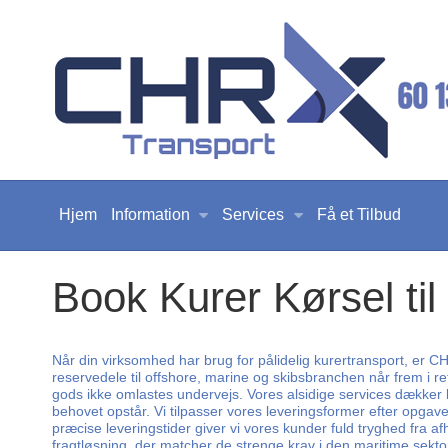
Hjem
Information
Services
Få et Tilbud
Book Kurer Kørsel til
Når din virksomhed har brug for pålidelig kurertransport, er CHR
reservedele til offshore, marine og skibsbranchen når frem i rett
gods ikke omlastes undervejs. Vores alsidige services dækker bå
behovet opstår. Vi tilpasser vores leveringsformer efter opga
præcise leveringstider giver vi vores kunder fuld tryghed fra af
fragtløsning, der matcher de strenge krav i den maritime sektor