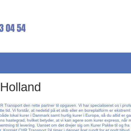
 Holland
 Transport den rette partner til opgaven. Vi har specialiseret os i profe
e tid. Vi forstår, at nedetid på et skib eller en boreplatform er ekstremt
de lokal kurer i Danmark samt hurtig kurer i Europa, så du altid er gara
vens hastegrad, hvilket betyder, at vi kan agere som kurer express, nå
hentning til levering. Uanset om det drejer sig om Kurer Pakke til og fra 
. Kontakt CHR Transport 24 timer i døgnet året rundt for et godt tilbud