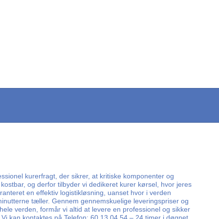
ssionel kurerfragt, der sikrer, at kritiske komponenter og
 kostbar, og derfor tilbyder vi dedikeret kurer kørsel, hvor jeres
nteret en effektiv logistikløsning, uanset hvor i verden
r minutterne tæller. Gennem gennemskuelige leveringspriser og
hele verden, formår vi altid at levere en professionel og sikker
. Vi kan kontaktes på Telefon: 60 13 04 54 – 24 timer i døgnet