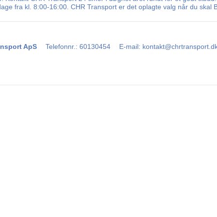
ge fra kl. 8:00-16:00. CHR Transport er det oplagte valg når du skal B
nsport ApS
Telefonnr.
:
60130454
E-mail
:
kontakt@chrtransport.d