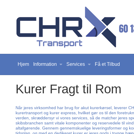
Hjem
Information
Services
Få et Tilbud
Kurer Fragt til Rom
Når jeres virksomhed har brug for akut kurerkørsel, leverer CHR T
kurertransport og kurer express, hvilket gør os til den foretruk
verden, skræddersyr vi vores services, så de matcher jeres specif
skibsbranchen samt vitale komponenter og reservedele til vind
altafgørende. Gennem gennemskuelige leveringsformer og konkurren
tidsplan, og med en dedikeret kurer er jeres gods i trygge hæ