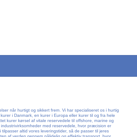
ser når hurtigt og sikkert frem. Vi har specialiseret os i hurtig
kurer i Danmark, en kurer i Europa eller kurer til og fra hele
tet kurer kørsel af vitale reservedele til offshore, marine og
r industrivirksomheder med reservedele, hvor præcision er
ilpasser altid vores leveringstider, så de passer til jeres
en af verden gennem pålidelig og effektiv transport, hvor