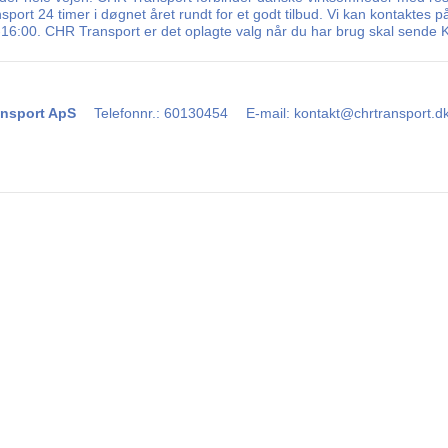
ort 24 timer i døgnet året rundt for et godt tilbud. Vi kan kontaktes på
16:00. CHR Transport er det oplagte valg når du har brug skal sende K
nsport ApS
Telefonnr.
:
60130454
E-mail
:
kontakt@chrtransport.d