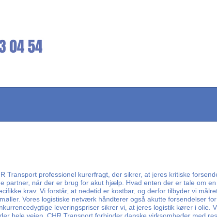
ransport professionel kurerfragt, der sikrer, at jeres kritiske forsendel
ne partner, når der er brug for akut hjælp. Hvad enten der er tale om en 
ikke krav. Vi forstår, at nedetid er kostbar, og derfor tilbyder vi målret
møller. Vores logistiske netværk håndterer også akutte forsendelser fo
cedygtige leveringspriser sikrer vi, at jeres logistik kører i olie. Vi t
nder hele vejen. CHR Transport forbinder danske virksomheder med rest