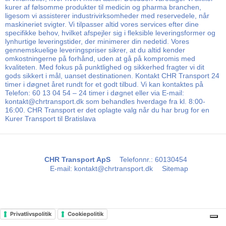
kurer af følsomme produkter til medicin og pharma branchen,
ligesom vi assisterer industrivirksomheder med reservedele, når
maskineriet svigter. Vi tilpasser altid vores services efter dine
specifikke behov, hvilket afspejler sig i fleksible leveringsformer og
lynhurtige leveringstider, der minimerer din nedetid. Vores
gennemskuelige leveringspriser sikrer, at du altid kender
omkostningerne på forhånd, uden at gå på kompromis med
kvaliteten. Med fokus på punktlighed og sikkerhed fragter vi dit
gods sikkert i mål, uanset destinationen. Kontakt CHR Transport 24
timer i døgnet året rundt for et godt tilbud. Vi kan kontaktes på
Telefon: 60 13 04 54 – 24 timer i døgnet eller via E-mail:
kontakt@chrtransport.dk som behandles hverdage fra kl. 8:00-
16:00. CHR Transport er det oplagte valg når du har brug for en
Kurer Transport til Bratislava
CHR Transport ApS
Telefonnr.
:
60130454
E-mail
:
kontakt@chrtransport.dk
Sitemap
Privatlivspolitik
Cookiepolitik