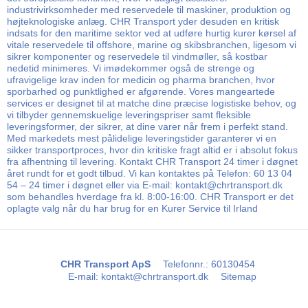
industrivirksomheder med reservedele til maskiner, produktion og
højteknologiske anlæg. CHR Transport yder desuden en kritisk
indsats for den maritime sektor ved at udføre hurtig kurer kørsel af
vitale reservedele til offshore, marine og skibsbranchen, ligesom vi
sikrer komponenter og reservedele til vindmøller, så kostbar
nedetid minimeres. Vi imødekommer også de strenge og
ufravigelige krav inden for medicin og pharma branchen, hvor
sporbarhed og punktlighed er afgørende. Vores mangeartede
services er designet til at matche dine præcise logistiske behov, og
vi tilbyder gennemskuelige leveringspriser samt fleksible
leveringsformer, der sikrer, at dine varer når frem i perfekt stand.
Med markedets mest pålidelige leveringstider garanterer vi en
sikker transportproces, hvor din kritiske fragt altid er i absolut fokus
fra afhentning til levering. Kontakt CHR Transport 24 timer i døgnet
året rundt for et godt tilbud. Vi kan kontaktes på Telefon: 60 13 04
54 – 24 timer i døgnet eller via E-mail: kontakt@chrtransport.dk
som behandles hverdage fra kl. 8:00-16:00. CHR Transport er det
oplagte valg når du har brug for en Kurer Service til Irland
CHR Transport ApS
Telefonnr.
:
60130454
E-mail
:
kontakt@chrtransport.dk
Sitemap