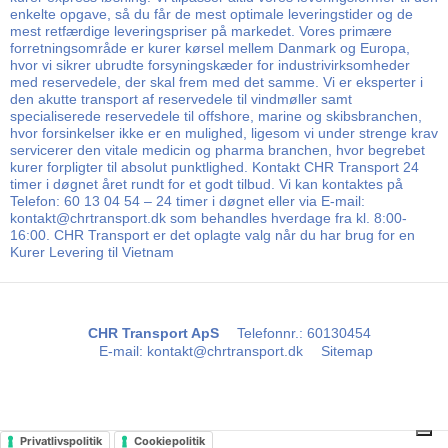
enkelte opgave, så du får de mest optimale leveringstider og de
mest retfærdige leveringspriser på markedet. Vores primære
forretningsområde er kurer kørsel mellem Danmark og Europa,
hvor vi sikrer ubrudte forsyningskæder for industrivirksomheder
med reservedele, der skal frem med det samme. Vi er eksperter i
den akutte transport af reservedele til vindmøller samt
specialiserede reservedele til offshore, marine og skibsbranchen,
hvor forsinkelser ikke er en mulighed, ligesom vi under strenge krav
servicerer den vitale medicin og pharma branchen, hvor begrebet
kurer forpligter til absolut punktlighed. Kontakt CHR Transport 24
timer i døgnet året rundt for et godt tilbud. Vi kan kontaktes på
Telefon: 60 13 04 54 – 24 timer i døgnet eller via E-mail:
kontakt@chrtransport.dk som behandles hverdage fra kl. 8:00-
16:00. CHR Transport er det oplagte valg når du har brug for en
Kurer Levering til Vietnam
CHR Transport ApS
Telefonnr.
:
60130454
E-mail
:
kontakt@chrtransport.dk
Sitemap
Privatlivspolitik
Cookiepolitik